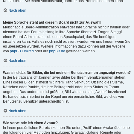
Kontaktieren Sie einen Administrator, damit er das Problem beheben kann.
Nach oben
Meine Sprache steht auf diesem Board nicht zur Auswahl!
Meist hat die Board-Administration entweder Ihre Sprache nicht installiert oder
niemand hat das Forum bislang in Ihre Sprache übersetzt. Fragen Sie ggf.
einen Board-Administrator, ob er das Sprachpaket, das Sie benötigen,
installieren kann. Falls es noch nicht existiert, würden wir uns freuen, wenn Sie
es übersetzen würden. Weitere Informationen dazu können auf der Website
von
phpBB Limited
oder auf
phpBB.de
gefunden werden.
Nach oben
Was sind das für Bilder, die bei meinem Benutzernamen angezeigt werden?
In der Beitragsansicht können zwei Bilder bei Ihrem Benutzernamen stehen.
Eines dieser Bilder ist meist mit Ihrem Rang verknüpft: Oft sind dies Sterne,
Kästchen oder Punkte, die Ihre Beitragszahl oder Ihren Status im Forum
angeben. Das andere, meist größere, Bild wird auch als „Avatar“ bezeichnet.
Es handelt sich hierbei in der Regel um ein persönliches Bild, welches von
Benutzer zu Benutzer unterschiedlich ist.
Nach oben
Wie verwende ich einen Avatar?
In Ihrem persönlichen Bereich können Sie unter „Profil“ einen Avatar über eine
der folgenden vier Methoden hinzufügen: Gravatar, Galerie, Remote oder