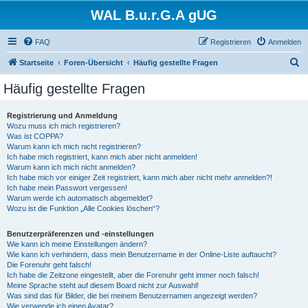
WAL B.u.r.G.A gUG
FAQ
Registrieren
Anmelden
S
Startseite
Foren-Übersicht
Häufig gestellte Fragen
u
Häufig gestellte Fragen
c
h
Registrierung und Anmeldung
Wozu muss ich mich registrieren?
e
Was ist COPPA?
Warum kann ich mich nicht registrieren?
Ich habe mich registriert, kann mich aber nicht anmelden!
Warum kann ich mich nicht anmelden?
Ich habe mich vor einiger Zeit registriert, kann mich aber nicht mehr anmelden?!
Ich habe mein Passwort vergessen!
Warum werde ich automatisch abgemeldet?
Wozu ist die Funktion „Alle Cookies löschen“?
Benutzerpräferenzen und -einstellungen
Wie kann ich meine Einstellungen ändern?
Wie kann ich verhindern, dass mein Benutzername in der Online-Liste auftaucht?
Die Forenuhr geht falsch!
Ich habe die Zeitzone eingestellt, aber die Forenuhr geht immer noch falsch!
Meine Sprache steht auf diesem Board nicht zur Auswahl!
Was sind das für Bilder, die bei meinem Benutzernamen angezeigt werden?
Wie verwende ich einen Avatar?