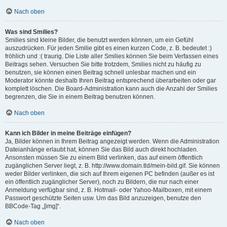
Nach oben
Was sind Smilies?
Smilies sind kleine Bilder, die benutzt werden können, um ein Gefühl
auszudrücken. Für jeden Smilie gibt es einen kurzen Code, z. B. bedeutet :)
fröhlich und :( traurig. Die Liste aller Smilies können Sie beim Verfassen eines
Beitrags sehen. Versuchen Sie bitte trotzdem, Smilies nicht zu häufig zu
benutzen, sie können einen Beitrag schnell unlesbar machen und ein
Moderator könnte deshalb Ihren Beitrag entsprechend überarbeiten oder gar
komplett löschen. Die Board-Administration kann auch die Anzahl der Smilies
begrenzen, die Sie in einem Beitrag benutzen können.
Nach oben
Kann ich Bilder in meine Beiträge einfügen?
Ja, Bilder können in Ihrem Beitrag angezeigt werden. Wenn die Administration
Dateianhänge erlaubt hat, können Sie das Bild auch direkt hochladen.
Ansonsten müssen Sie zu einem Bild verlinken, das auf einem öffentlich
zugänglichen Server liegt, z. B. http://www.domain.tld/mein-bild.gif. Sie können
weder Bilder verlinken, die sich auf Ihrem eigenen PC befinden (außer es ist
ein öffentlich zugänglicher Server), noch zu Bildern, die nur nach einer
Anmeldung verfügbar sind, z. B. Hotmail- oder Yahoo-Mailboxen, mit einem
Passwort geschützte Seiten usw. Um das Bild anzuzeigen, benutze den
BBCode-Tag „[img]“.
Nach oben