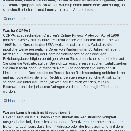
Avatarbilder, Private Nachrichten, E-Mail-Versand an andere Mitglieder, Beitritt
zu Benutzergruppen und so weiter. Wir empfehlen Ihnen eine Anmeldung, da
sie schnell erledigt ist und Ihnen zahlreiche Vorteile bietet.
Nach oben
Was ist COPPA?
COPPA, ausgeschrieben Children’s Online Privacy Protection Act of 1998
(deutsch: Gesetz zum Schutz der Privatsphäre von Kindern im Internet von
1998) ist ein Gesetz in den USA, welches festlegt, dass Websites, die
möglicherweise persönliche Daten von Kindern unter 13 Jahren erheben,
hierzu die Zustimmung der Eltern beziehungsweise des oder der
Erziehungsberechtigten benötigen. Wenn Sie sich unsicher sind, ob dies auf
Sie oder die Website, auf der Sie sich zu registrieren versuchen, zutrifft, ziehen
Sie einen rechtlichen Beistand zu Rate. Bitte beachten Sie, dass phpBB
Limited und der Besitzer dieses Boards keine Rechtsberatung anbieten kann
und nicht die Anlaufstelle für Rechtsangelegenheiten jeglicher Art ist; außer
solchen, die unter der Frage „An wen soll ich mich wenden, falls es
Beschwerden oder juristische Anfragen zu diesem Forum gibt?“ behandelt
werden.
Nach oben
Warum kann ich mich nicht registrieren?
Es kann sein, dass die Board-Administration die Registrierung komplett
ausgeschaltet hat, damit sich keine neuen Benutzer mehr anmelden können.
Es könnte auch sein, dass Ihre IP-Adresse oder der Benutzername, mit dem