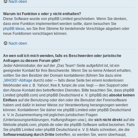
Nach oben
Warum ist Funktion x oder y nicht enthalten?
Diese Software wurde von phpBB Limited geschrieben. Wenn Sie denken,
dass eine Funktion implementiert werden sollte, dann besuchen Sie
phpBB Ideas
, wo Sie Ihre Stimme für bestehende Vorschläge abgeben oder
neue Funktionen vorschlagen können.
Nach oben
An wen soll ich mich wenden, falls es Beschwerden oder juristische
Anfragen zu diesem Forum gibt?
Jeder Administrator, der auf der „Das Team“-Seite aufgeführt ist, ist ein
geeigneter Kontakt für Ihre Beschwerde. Wenn Sie so keine Antwort erhalten,
sollten Sie den Besitzer der Domain kontaktieren (führen Sie dazu eine
„WHOIS“-Abfrage
durch) oder — falls diese Seite bei einem kostenlosen
Webhoster wie z. B. Yahoo!, free.fr, funpic.de usw. liegt — den Support oder
den Abuse-Kontakt des betreffenden Dienstes. Bitte beachten Sie, dass phpBB
Limited (phpBB.com) und phpBB Deutschland e. V. (phpBB.de)
absolut keinen
Einfluss
auf die Benutzung oder den oder die Benutzer der Forensoftware
haben und dafür in keiner Weise zur Verantwortung herangezogen werden
können. Kontaktieren Sie daher nie phpBB Limited oder phpBB Deutschland
e. V. in Zusammenhang mit jeglichen juristischen Fragen
(Unterlassungserklärungen, Haftungsfragen usw.), die
sich nicht direkt
auf die
Website phpbb.com, phpbb.de oder die phpBB-Software selbst beziehen. Falls
Sie phpBB Limited oder phpBB Deutschland e. V. E-Mails schreiben, die die
Softwarenutzung durch Dritte
betreffen, so werden Sie, wenn überhaupt,