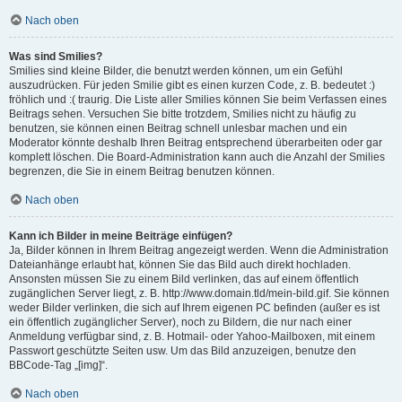
Nach oben
Was sind Smilies?
Smilies sind kleine Bilder, die benutzt werden können, um ein Gefühl
auszudrücken. Für jeden Smilie gibt es einen kurzen Code, z. B. bedeutet :)
fröhlich und :( traurig. Die Liste aller Smilies können Sie beim Verfassen eines
Beitrags sehen. Versuchen Sie bitte trotzdem, Smilies nicht zu häufig zu
benutzen, sie können einen Beitrag schnell unlesbar machen und ein
Moderator könnte deshalb Ihren Beitrag entsprechend überarbeiten oder gar
komplett löschen. Die Board-Administration kann auch die Anzahl der Smilies
begrenzen, die Sie in einem Beitrag benutzen können.
Nach oben
Kann ich Bilder in meine Beiträge einfügen?
Ja, Bilder können in Ihrem Beitrag angezeigt werden. Wenn die Administration
Dateianhänge erlaubt hat, können Sie das Bild auch direkt hochladen.
Ansonsten müssen Sie zu einem Bild verlinken, das auf einem öffentlich
zugänglichen Server liegt, z. B. http://www.domain.tld/mein-bild.gif. Sie können
weder Bilder verlinken, die sich auf Ihrem eigenen PC befinden (außer es ist
ein öffentlich zugänglicher Server), noch zu Bildern, die nur nach einer
Anmeldung verfügbar sind, z. B. Hotmail- oder Yahoo-Mailboxen, mit einem
Passwort geschützte Seiten usw. Um das Bild anzuzeigen, benutze den
BBCode-Tag „[img]“.
Nach oben