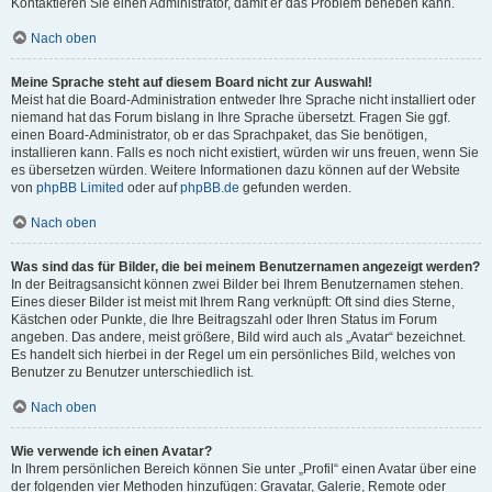
Kontaktieren Sie einen Administrator, damit er das Problem beheben kann.
Nach oben
Meine Sprache steht auf diesem Board nicht zur Auswahl!
Meist hat die Board-Administration entweder Ihre Sprache nicht installiert oder
niemand hat das Forum bislang in Ihre Sprache übersetzt. Fragen Sie ggf.
einen Board-Administrator, ob er das Sprachpaket, das Sie benötigen,
installieren kann. Falls es noch nicht existiert, würden wir uns freuen, wenn Sie
es übersetzen würden. Weitere Informationen dazu können auf der Website
von
phpBB Limited
oder auf
phpBB.de
gefunden werden.
Nach oben
Was sind das für Bilder, die bei meinem Benutzernamen angezeigt werden?
In der Beitragsansicht können zwei Bilder bei Ihrem Benutzernamen stehen.
Eines dieser Bilder ist meist mit Ihrem Rang verknüpft: Oft sind dies Sterne,
Kästchen oder Punkte, die Ihre Beitragszahl oder Ihren Status im Forum
angeben. Das andere, meist größere, Bild wird auch als „Avatar“ bezeichnet.
Es handelt sich hierbei in der Regel um ein persönliches Bild, welches von
Benutzer zu Benutzer unterschiedlich ist.
Nach oben
Wie verwende ich einen Avatar?
In Ihrem persönlichen Bereich können Sie unter „Profil“ einen Avatar über eine
der folgenden vier Methoden hinzufügen: Gravatar, Galerie, Remote oder