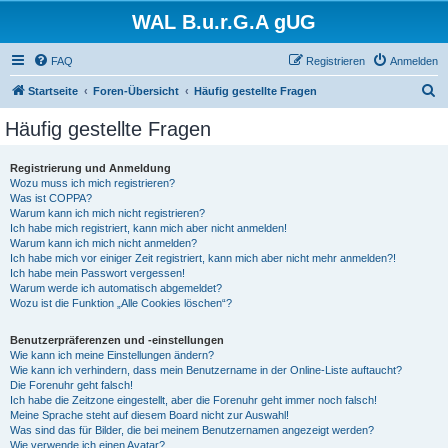
WAL B.u.r.G.A gUG
FAQ
Registrieren
Anmelden
S
Startseite
Foren-Übersicht
Häufig gestellte Fragen
u
Häufig gestellte Fragen
c
h
Registrierung und Anmeldung
Wozu muss ich mich registrieren?
e
Was ist COPPA?
Warum kann ich mich nicht registrieren?
Ich habe mich registriert, kann mich aber nicht anmelden!
Warum kann ich mich nicht anmelden?
Ich habe mich vor einiger Zeit registriert, kann mich aber nicht mehr anmelden?!
Ich habe mein Passwort vergessen!
Warum werde ich automatisch abgemeldet?
Wozu ist die Funktion „Alle Cookies löschen“?
Benutzerpräferenzen und -einstellungen
Wie kann ich meine Einstellungen ändern?
Wie kann ich verhindern, dass mein Benutzername in der Online-Liste auftaucht?
Die Forenuhr geht falsch!
Ich habe die Zeitzone eingestellt, aber die Forenuhr geht immer noch falsch!
Meine Sprache steht auf diesem Board nicht zur Auswahl!
Was sind das für Bilder, die bei meinem Benutzernamen angezeigt werden?
Wie verwende ich einen Avatar?