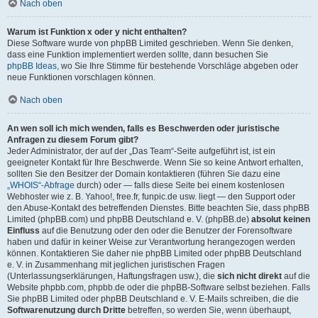
Nach oben
Warum ist Funktion x oder y nicht enthalten?
Diese Software wurde von phpBB Limited geschrieben. Wenn Sie denken,
dass eine Funktion implementiert werden sollte, dann besuchen Sie
phpBB Ideas
, wo Sie Ihre Stimme für bestehende Vorschläge abgeben oder
neue Funktionen vorschlagen können.
Nach oben
An wen soll ich mich wenden, falls es Beschwerden oder juristische
Anfragen zu diesem Forum gibt?
Jeder Administrator, der auf der „Das Team“-Seite aufgeführt ist, ist ein
geeigneter Kontakt für Ihre Beschwerde. Wenn Sie so keine Antwort erhalten,
sollten Sie den Besitzer der Domain kontaktieren (führen Sie dazu eine
„WHOIS“-Abfrage
durch) oder — falls diese Seite bei einem kostenlosen
Webhoster wie z. B. Yahoo!, free.fr, funpic.de usw. liegt — den Support oder
den Abuse-Kontakt des betreffenden Dienstes. Bitte beachten Sie, dass phpBB
Limited (phpBB.com) und phpBB Deutschland e. V. (phpBB.de)
absolut keinen
Einfluss
auf die Benutzung oder den oder die Benutzer der Forensoftware
haben und dafür in keiner Weise zur Verantwortung herangezogen werden
können. Kontaktieren Sie daher nie phpBB Limited oder phpBB Deutschland
e. V. in Zusammenhang mit jeglichen juristischen Fragen
(Unterlassungserklärungen, Haftungsfragen usw.), die
sich nicht direkt
auf die
Website phpbb.com, phpbb.de oder die phpBB-Software selbst beziehen. Falls
Sie phpBB Limited oder phpBB Deutschland e. V. E-Mails schreiben, die die
Softwarenutzung durch Dritte
betreffen, so werden Sie, wenn überhaupt,