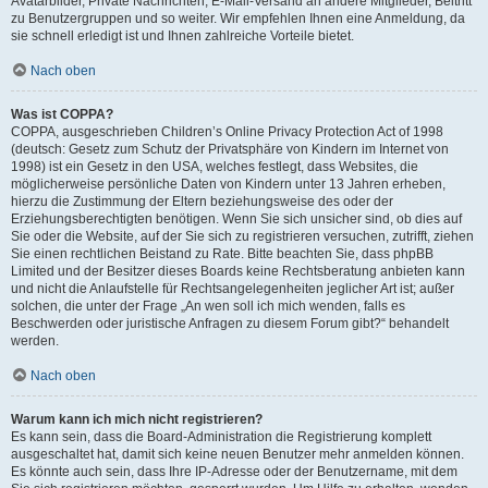
Avatarbilder, Private Nachrichten, E-Mail-Versand an andere Mitglieder, Beitritt
zu Benutzergruppen und so weiter. Wir empfehlen Ihnen eine Anmeldung, da
sie schnell erledigt ist und Ihnen zahlreiche Vorteile bietet.
Nach oben
Was ist COPPA?
COPPA, ausgeschrieben Children’s Online Privacy Protection Act of 1998
(deutsch: Gesetz zum Schutz der Privatsphäre von Kindern im Internet von
1998) ist ein Gesetz in den USA, welches festlegt, dass Websites, die
möglicherweise persönliche Daten von Kindern unter 13 Jahren erheben,
hierzu die Zustimmung der Eltern beziehungsweise des oder der
Erziehungsberechtigten benötigen. Wenn Sie sich unsicher sind, ob dies auf
Sie oder die Website, auf der Sie sich zu registrieren versuchen, zutrifft, ziehen
Sie einen rechtlichen Beistand zu Rate. Bitte beachten Sie, dass phpBB
Limited und der Besitzer dieses Boards keine Rechtsberatung anbieten kann
und nicht die Anlaufstelle für Rechtsangelegenheiten jeglicher Art ist; außer
solchen, die unter der Frage „An wen soll ich mich wenden, falls es
Beschwerden oder juristische Anfragen zu diesem Forum gibt?“ behandelt
werden.
Nach oben
Warum kann ich mich nicht registrieren?
Es kann sein, dass die Board-Administration die Registrierung komplett
ausgeschaltet hat, damit sich keine neuen Benutzer mehr anmelden können.
Es könnte auch sein, dass Ihre IP-Adresse oder der Benutzername, mit dem