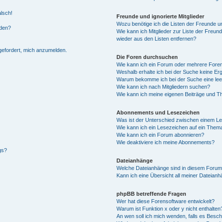
alsch!
Freunde und ignorierte Mitglieder
Wozu benötige ich die Listen der Freunde un
rden?
Wie kann ich Mitglieder zur Liste der Freund
wieder aus den Listen entfernen?
fgefordert, mich anzumelden.
Die Foren durchsuchen
Wie kann ich ein Forum oder mehrere For
Weshalb erhalte ich bei der Suche keine Er
Warum bekomme ich bei der Suche eine lee
Wie kann ich nach Mitgliedern suchen?
Wie kann ich meine eigenen Beiträge und T
Abonnements und Lesezeichen
Was ist der Unterschied zwischen einem L
Wie kann ich ein Lesezeichen auf ein Them
Wie kann ich ein Forum abonnieren?
Wie deaktiviere ich meine Abonnements?
gs?
Dateianhänge
Welche Dateianhänge sind in diesem Forum
Kann ich eine Übersicht all meiner Dateian
phpBB betreffende Fragen
Wer hat diese Forensoftware entwickelt?
Warum ist Funktion x oder y nicht enthalten
An wen soll ich mich wenden, falls es Besc