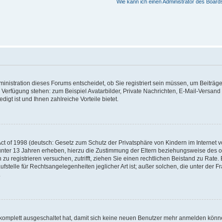
Wie kann ich einen Administrator des Board
nistration dieses Forums entscheidet, ob Sie registriert sein müssen, um Beiträge z
ur Verfügung stehen: zum Beispiel Avatarbilder, Private Nachrichten, E-Mail-Versand
igt ist und Ihnen zahlreiche Vorteile bietet.
t of 1998 (deutsch: Gesetz zum Schutz der Privatsphäre von Kindern im Internet vo
unter 13 Jahren erheben, hierzu die Zustimmung der Eltern beziehungsweise des o
h zu registrieren versuchen, zutrifft, ziehen Sie einen rechtlichen Beistand zu Rat
stelle für Rechtsangelegenheiten jeglicher Art ist; außer solchen, die unter der 
.
 komplett ausgeschaltet hat, damit sich keine neuen Benutzer mehr anmelden könne