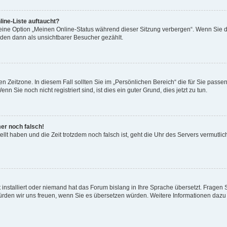
ine-Liste auftaucht?
 eine Option „Meinen Online-Status während dieser Sitzung verbergen“. Wenn Sie d
rden dann als unsichtbarer Besucher gezählt.
n Zeitzone. In diesem Fall sollten Sie im „Persönlichen Bereich“ die für Sie passend
 Sie noch nicht registriert sind, ist dies ein guter Grund, dies jetzt zu tun.
mer noch falsch!
ellt haben und die Zeit trotzdem noch falsch ist, geht die Uhr des Servers vermutlic
 installiert oder niemand hat das Forum bislang in Ihre Sprache übersetzt. Fragen 
t, würden wir uns freuen, wenn Sie es übersetzen würden. Weitere Informationen da