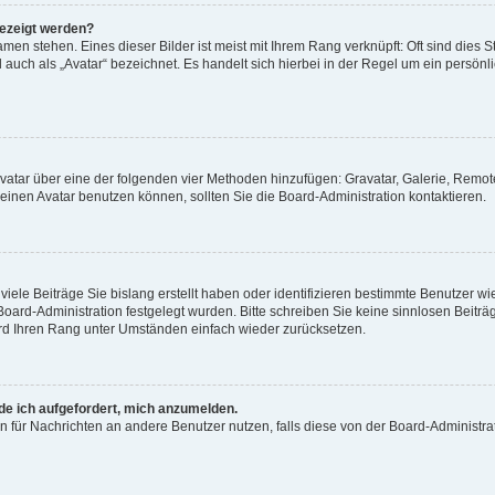
gezeigt werden?
men stehen. Eines dieser Bilder ist meist mit Ihrem Rang verknüpft: Oft sind dies S
auch als „Avatar“ bezeichnet. Es handelt sich hierbei in der Regel um ein persönl
 Avatar über eine der folgenden vier Methoden hinzufügen: Gravatar, Galerie, Rem
inen Avatar benutzen können, sollten Sie die Board-Administration kontaktieren.
iele Beiträge Sie bislang erstellt haben oder identifizieren bestimmte Benutzer
 Board-Administration festgelegt wurden. Bitte schreiben Sie keine sinnlosen Beit
wird Ihren Rang unter Umständen einfach wieder zurücksetzen.
rde ich aufgefordert, mich anzumelden.
ion für Nachrichten an andere Benutzer nutzen, falls diese von der Board-Administ