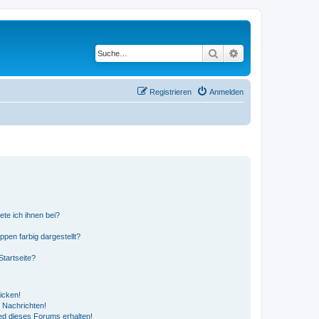
Suche
Erweiterte Suche
Registrieren
Anmelden
ete ich ihnen bei?
en farbig dargestellt?
tartseite?
icken!
 Nachrichten!
ed dieses Forums erhalten!