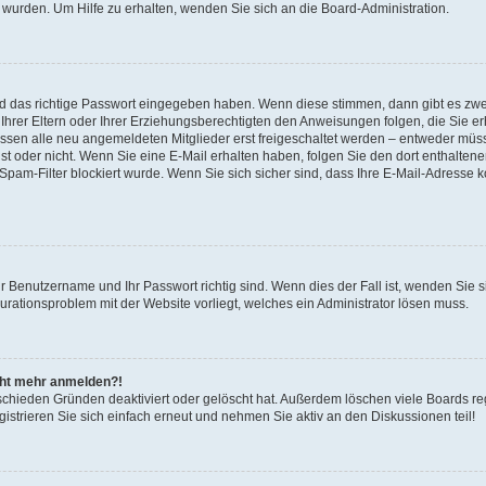
 wurden. Um Hilfe zu erhalten, wenden Sie sich an die Board-Administration.
nd das richtige Passwort eingegeben haben. Wenn diese stimmen, dann gibt es zw
Ihrer Eltern oder Ihrer Erziehungsberechtigten den Anweisungen folgen, die Sie erh
üssen alle neu angemeldeten Mitglieder erst freigeschaltet werden – entweder müsse
 ist oder nicht. Wenn Sie eine E-Mail erhalten haben, folgen Sie den dort enthalte
pam-Filter blockiert wurde. Wenn Sie sich sicher sind, dass Ihre E-Mail-Adresse 
hr Benutzername und Ihr Passwort richtig sind. Wenn dies der Fall ist, wenden Sie
gurationsproblem mit der Website vorliegt, welches ein Administrator lösen muss.
icht mehr anmelden?!
schieden Gründen deaktiviert oder gelöscht hat. Außerdem löschen viele Boards reg
strieren Sie sich einfach erneut und nehmen Sie aktiv an den Diskussionen teil!