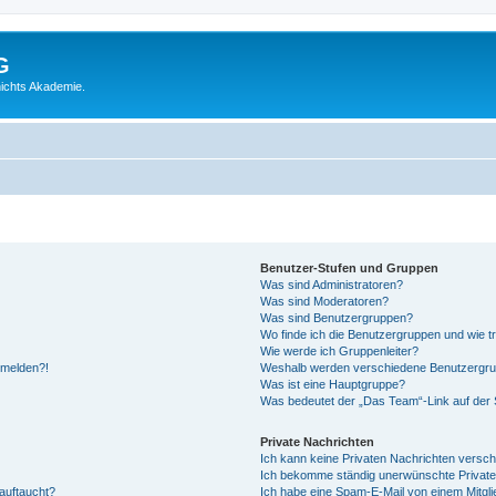
G
ichts Akademie.
Benutzer-Stufen und Gruppen
Was sind Administratoren?
Was sind Moderatoren?
Was sind Benutzergruppen?
Wo finde ich die Benutzergruppen und wie tr
Wie werde ich Gruppenleiter?
anmelden?!
Weshalb werden verschiedene Benutzergrupp
Was ist eine Hauptgruppe?
Was bedeutet der „Das Team“-Link auf der S
Private Nachrichten
Ich kann keine Privaten Nachrichten versch
Ich bekomme ständig unerwünschte Private
auftaucht?
Ich habe eine Spam-E-Mail von einem Mitgli