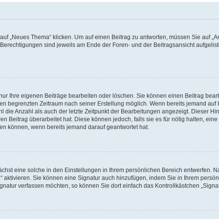
f „Neues Thema“ klicken. Um auf einen Beitrag zu antworten, müssen Sie auf „Ant
e Berechtigungen sind jeweils am Ende der Foren- und der Beitragsansicht aufgeliste
nur Ihre eigenen Beiträge bearbeiten oder löschen. Sie können einen Beitrag bear
nen begrenzten Zeitraum nach seiner Erstellung möglich. Wenn bereits jemand auf Ih
 die Anzahl als auch der letzte Zeitpunkt der Bearbeitungen angezeigt. Dieser Hi
 Beitrag überarbeitet hat. Diese können jedoch, falls sie es für nötig halten, eine 
hen können, wenn bereits jemand darauf geantwortet hat.
hst eine solche in den Einstellungen in Ihrem persönlichen Bereich entwerfen. Na
 aktivieren. Sie können eine Signatur auch hinzufügen, indem Sie in Ihrem persö
gnatur verfassen möchten, so können Sie dort einfach das Kontrollkästchen „Signa