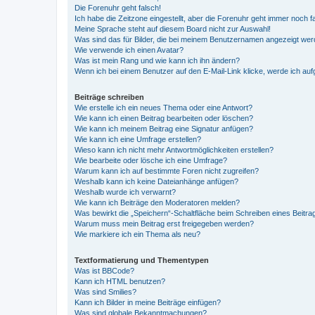
Die Forenuhr geht falsch!
Ich habe die Zeitzone eingestellt, aber die Forenuhr geht immer noch f
Meine Sprache steht auf diesem Board nicht zur Auswahl!
Was sind das für Bilder, die bei meinem Benutzernamen angezeigt we
Wie verwende ich einen Avatar?
Was ist mein Rang und wie kann ich ihn ändern?
Wenn ich bei einem Benutzer auf den E-Mail-Link klicke, werde ich au
Beiträge schreiben
Wie erstelle ich ein neues Thema oder eine Antwort?
Wie kann ich einen Beitrag bearbeiten oder löschen?
Wie kann ich meinem Beitrag eine Signatur anfügen?
Wie kann ich eine Umfrage erstellen?
Wieso kann ich nicht mehr Antwortmöglichkeiten erstellen?
Wie bearbeite oder lösche ich eine Umfrage?
Warum kann ich auf bestimmte Foren nicht zugreifen?
Weshalb kann ich keine Dateianhänge anfügen?
Weshalb wurde ich verwarnt?
Wie kann ich Beiträge den Moderatoren melden?
Was bewirkt die „Speichern“-Schaltfläche beim Schreiben eines Beitra
Warum muss mein Beitrag erst freigegeben werden?
Wie markiere ich ein Thema als neu?
Textformatierung und Thementypen
Was ist BBCode?
Kann ich HTML benutzen?
Was sind Smilies?
Kann ich Bilder in meine Beiträge einfügen?
Was sind globale Bekanntmachungen?