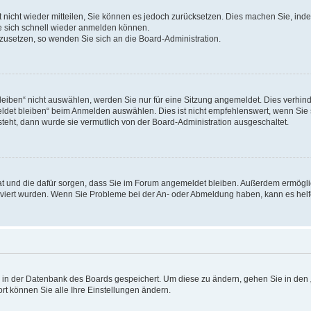
rt nicht wieder mitteilen, Sie können es jedoch zurücksetzen. Dies machen Sie, in
e sich schnell wieder anmelden können.
ckzusetzen, so wenden Sie sich an die Board-Administration.
ben“ nicht auswählen, werden Sie nur für eine Sitzung angemeldet. Dies verhinde
et bleiben“ beim Anmelden auswählen. Dies ist nicht empfehlenswert, wenn Sie s
steht, dann wurde sie vermutlich von der Board-Administration ausgeschaltet.
 hat und die dafür sorgen, dass Sie im Forum angemeldet bleiben. Außerdem ermögl
ktiviert wurden. Wenn Sie Probleme bei der An- oder Abmeldung haben, kann es hel
en in der Datenbank des Boards gespeichert. Um diese zu ändern, gehen Sie in den 
rt können Sie alle Ihre Einstellungen ändern.