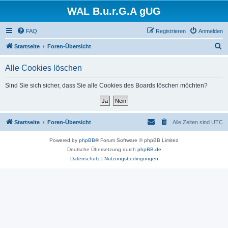
WAL B.u.r.G.A gUG
FAQ
Registrieren
Anmelden
S
Startseite
Foren-Übersicht
u
Alle Cookies löschen
c
h
Sind Sie sich sicher, dass Sie alle Cookies des Boards löschen möchten?
e
Startseite
Foren-Übersicht
Alle Zeiten sind
UTC
Powered by
phpBB
® Forum Software © phpBB Limited
Deutsche Übersetzung durch
phpBB.de
Datenschutz
|
Nutzungsbedingungen