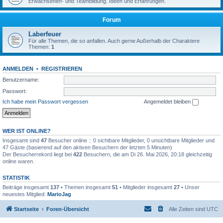
Erwachsenen- und Teambildung. Ideen und Erfahrungen.
Forum
Laberfeuer
Für alle Themen, die so anfallen. Auch gerne Außerhalb der Charaktere
Themen:
1
ANMELDEN
•
REGISTRIEREN
Benutzername:
Passwort:
Ich habe mein Passwort vergessen
Angemeldet bleiben
WER IST ONLINE?
Insgesamt sind
47
Besucher online :: 0 sichtbare Mitglieder, 0 unsichtbare Mitglieder und
47 Gäste (basierend auf den aktiven Besuchern der letzten 5 Minuten)
Der Besucherrekord liegt bei
422
Besuchern, die am Di 26. Mai 2026, 20:18 gleichzeitig
online waren.
STATISTIK
Beiträge insgesamt
137
• Themen insgesamt
51
• Mitglieder insgesamt
27
• Unser
neuestes Mitglied:
MarioJag
Startseite
Foren-Übersicht
Alle Zeiten sind
UTC