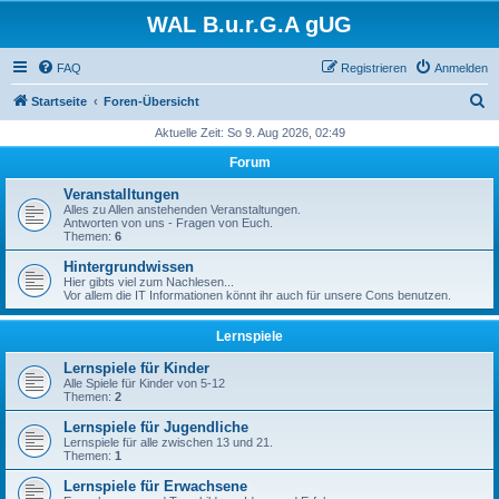
WAL B.u.r.G.A gUG
FAQ
Registrieren
Anmelden
S
Startseite
Foren-Übersicht
u
Aktuelle Zeit: So 9. Aug 2026, 02:49
c
Forum
h
Veranstalltungen
e
Alles zu Allen anstehenden Veranstaltungen.
Antworten von uns - Fragen von Euch.
Themen:
6
Hintergrundwissen
Hier gibts viel zum Nachlesen...
Vor allem die IT Informationen könnt ihr auch für unsere Cons benutzen.
Lernspiele
Lernspiele für Kinder
Alle Spiele für Kinder von 5-12
Themen:
2
Lernspiele für Jugendliche
Lernspiele für alle zwischen 13 und 21.
Themen:
1
Lernspiele für Erwachsene