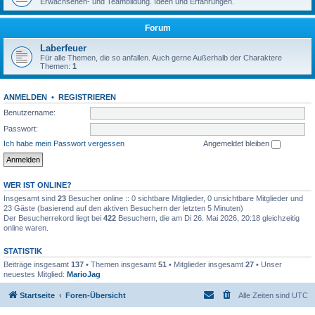
Erwachsenen- und Teambildung. Ideen und Erfahrungen.
Forum
Laberfeuer
Für alle Themen, die so anfallen. Auch gerne Außerhalb der Charaktere
Themen:
1
ANMELDEN
•
REGISTRIEREN
Benutzername:
Passwort:
Ich habe mein Passwort vergessen
Angemeldet bleiben
WER IST ONLINE?
Insgesamt sind
23
Besucher online :: 0 sichtbare Mitglieder, 0 unsichtbare Mitglieder und
23 Gäste (basierend auf den aktiven Besuchern der letzten 5 Minuten)
Der Besucherrekord liegt bei
422
Besuchern, die am Di 26. Mai 2026, 20:18 gleichzeitig
online waren.
STATISTIK
Beiträge insgesamt
137
• Themen insgesamt
51
• Mitglieder insgesamt
27
• Unser
neuestes Mitglied:
MarioJag
Startseite
Foren-Übersicht
Alle Zeiten sind
UTC