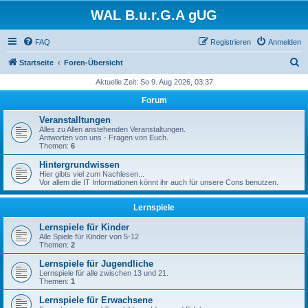
WAL B.u.r.G.A gUG
FAQ
Registrieren
Anmelden
S
Startseite
Foren-Übersicht
u
Aktuelle Zeit: So 9. Aug 2026, 03:37
c
Forum
h
Veranstalltungen
e
Alles zu Allen anstehenden Veranstaltungen.
Antworten von uns - Fragen von Euch.
Themen:
6
Hintergrundwissen
Hier gibts viel zum Nachlesen...
Vor allem die IT Informationen könnt ihr auch für unsere Cons benutzen.
Lernspiele
Lernspiele für Kinder
Alle Spiele für Kinder von 5-12
Themen:
2
Lernspiele für Jugendliche
Lernspiele für alle zwischen 13 und 21.
Themen:
1
Lernspiele für Erwachsene