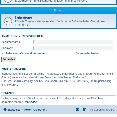
Erwachsenen- und Teambildung. Ideen und Erfahrungen.
Forum
Laberfeuer
Für alle Themen, die so anfallen. Auch gerne Außerhalb der Charaktere
Themen:
1
ANMELDEN
•
REGISTRIEREN
Benutzername:
Passwort:
Ich habe mein Passwort vergessen
Angemeldet bleiben
WER IST ONLINE?
Insgesamt sind
8
Besucher online :: 0 sichtbare Mitglieder, 0 unsichtbare Mitglieder und 8
Gäste (basierend auf den aktiven Besuchern der letzten 5 Minuten)
Der Besucherrekord liegt bei
422
Besuchern, die am Di 26. Mai 2026, 20:18 gleichzeitig
online waren.
STATISTIK
Beiträge insgesamt
137
• Themen insgesamt
51
• Mitglieder insgesamt
27
• Unser
neuestes Mitglied:
MarioJag
Startseite
Foren-Übersicht
Alle Zeiten sind
UTC