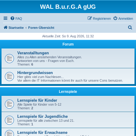
WAL B.u.r.G.A gUG
FAQ
Registrieren
Anmelden
S
Startseite
Foren-Übersicht
u
Aktuelle Zeit: So 9. Aug 2026, 11:32
c
Forum
h
Veranstalltungen
e
Alles zu Allen anstehenden Veranstaltungen.
Antworten von uns - Fragen von Euch.
Themen:
6
Hintergrundwissen
Hier gibts viel zum Nachlesen...
Vor allem die IT Informationen könnt ihr auch für unsere Cons benutzen.
Lernspiele
Lernspiele für Kinder
Alle Spiele für Kinder von 5-12
Themen:
2
Lernspiele für Jugendliche
Lernspiele für alle zwischen 13 und 21.
Themen:
1
Lernspiele für Erwachsene