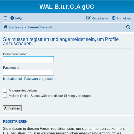
WAL B.u.r.G.A gUG
FAQ
Registrieren
Anmelden
S
Startseite
Foren-Übersicht
u
Sie müssen registriert und angemeldet sein, um Profile
c
anzuschauen.
h
Benutzername:
e
Passwort:
Ich habe mein Passwort vergessen
Angemeldet bleiben
Meinen Online-Status während dieser Sitzung verbergen
REGISTRIEREN
Sie müssen in diesem Forum registriert sein, um sich anmelden zu können.
Die Registrierung ist in wenigen Augenblicken erledigt und ermöglicht es