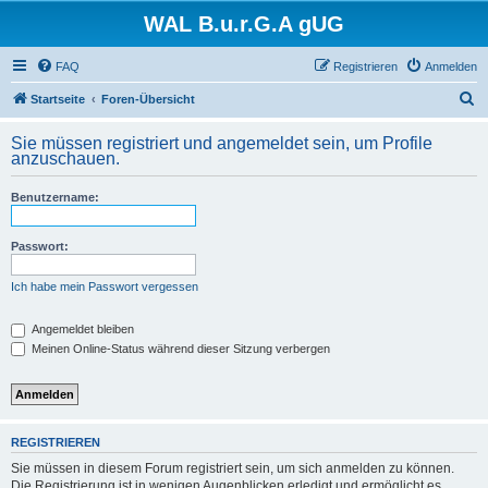
WAL B.u.r.G.A gUG
FAQ
Registrieren
Anmelden
S
Startseite
Foren-Übersicht
u
Sie müssen registriert und angemeldet sein, um Profile
c
anzuschauen.
h
Benutzername:
e
Passwort:
Ich habe mein Passwort vergessen
Angemeldet bleiben
Meinen Online-Status während dieser Sitzung verbergen
REGISTRIEREN
Sie müssen in diesem Forum registriert sein, um sich anmelden zu können.
Die Registrierung ist in wenigen Augenblicken erledigt und ermöglicht es