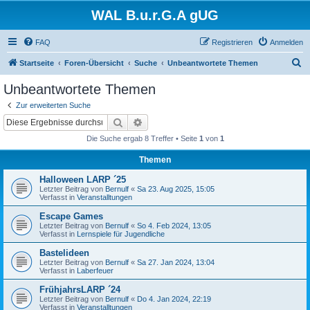
WAL B.u.r.G.A gUG
FAQ
Registrieren
Anmelden
S
Startseite
Foren-Übersicht
Suche
Unbeantwortete Themen
u
Unbeantwortete Themen
c
Zur erweiterten Suche
h
Suche
Erweiterte Suche
e
Die Suche ergab 8 Treffer • Seite
1
von
1
Themen
Halloween LARP ´25
Letzter Beitrag von
Bernulf
«
Sa 23. Aug 2025, 15:05
Verfasst in
Veranstalltungen
Escape Games
Letzter Beitrag von
Bernulf
«
So 4. Feb 2024, 13:05
Verfasst in
Lernspiele für Jugendliche
Bastelideen
Letzter Beitrag von
Bernulf
«
Sa 27. Jan 2024, 13:04
Verfasst in
Laberfeuer
FrühjahrsLARP ´24
Letzter Beitrag von
Bernulf
«
Do 4. Jan 2024, 22:19
Verfasst in
Veranstalltungen