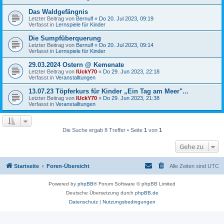
Das Waldgefängnis
Letzter Beitrag von
Bernulf
«
Do 20. Jul 2023, 09:19
Verfasst in
Lernspiele für Kinder
Die Sumpfüberquerung
Letzter Beitrag von
Bernulf
«
Do 20. Jul 2023, 09:14
Verfasst in
Lernspiele für Kinder
29.03.2024 Ostern @ Kemenate
Letzter Beitrag von
lUckY70
«
Do 29. Jun 2023, 22:18
Verfasst in
Veranstalltungen
13.07.23 Töpferkurs für Kinder „Ein Tag am Meer"...
Letzter Beitrag von
lUckY70
«
Do 29. Jun 2023, 21:38
Verfasst in
Veranstalltungen
Die Suche ergab 8 Treffer • Seite
1
von
1
Gehe zu
Startseite
Foren-Übersicht
Alle Zeiten sind
UTC
Powered by
phpBB
® Forum Software © phpBB Limited
Deutsche Übersetzung durch
phpBB.de
Datenschutz
|
Nutzungsbedingungen