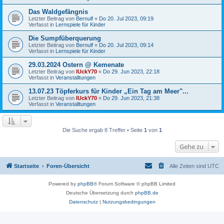
Das Waldgefängnis
Letzter Beitrag von
Bernulf
«
Do 20. Jul 2023, 09:19
Verfasst in
Lernspiele für Kinder
Die Sumpfüberquerung
Letzter Beitrag von
Bernulf
«
Do 20. Jul 2023, 09:14
Verfasst in
Lernspiele für Kinder
29.03.2024 Ostern @ Kemenate
Letzter Beitrag von
lUckY70
«
Do 29. Jun 2023, 22:18
Verfasst in
Veranstalltungen
13.07.23 Töpferkurs für Kinder „Ein Tag am Meer"...
Letzter Beitrag von
lUckY70
«
Do 29. Jun 2023, 21:38
Verfasst in
Veranstalltungen
Die Suche ergab 8 Treffer • Seite
1
von
1
Gehe zu
Startseite
Foren-Übersicht
Alle Zeiten sind
UTC
Powered by
phpBB
® Forum Software © phpBB Limited
Deutsche Übersetzung durch
phpBB.de
Datenschutz
|
Nutzungsbedingungen