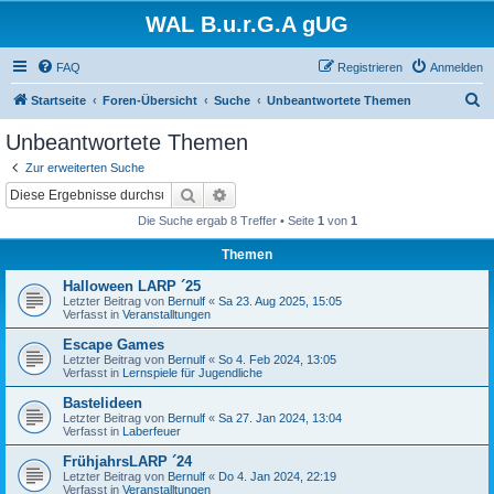
WAL B.u.r.G.A gUG
FAQ
Registrieren
Anmelden
S
Startseite
Foren-Übersicht
Suche
Unbeantwortete Themen
u
Unbeantwortete Themen
c
Zur erweiterten Suche
h
Suche
Erweiterte Suche
e
Die Suche ergab 8 Treffer • Seite
1
von
1
Themen
Halloween LARP ´25
Letzter Beitrag von
Bernulf
«
Sa 23. Aug 2025, 15:05
Verfasst in
Veranstalltungen
Escape Games
Letzter Beitrag von
Bernulf
«
So 4. Feb 2024, 13:05
Verfasst in
Lernspiele für Jugendliche
Bastelideen
Letzter Beitrag von
Bernulf
«
Sa 27. Jan 2024, 13:04
Verfasst in
Laberfeuer
FrühjahrsLARP ´24
Letzter Beitrag von
Bernulf
«
Do 4. Jan 2024, 22:19
Verfasst in
Veranstalltungen