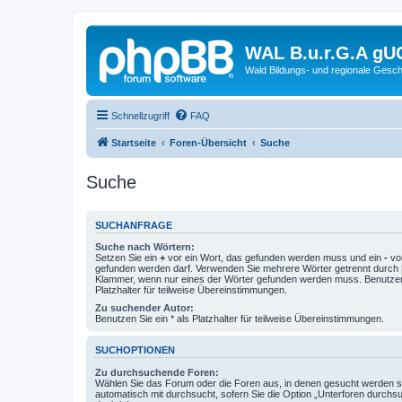
WAL B.u.r.G.A gU
Wald Bildungs- und regionale Gesch
Schnellzugriff
FAQ
Startseite
Foren-Übersicht
Suche
Suche
SUCHANFRAGE
Suche nach Wörtern:
Setzen Sie ein
+
vor ein Wort, das gefunden werden muss und ein
-
vor
gefunden werden darf. Verwenden Sie mehrere Wörter getrennt durch
Klammer, wenn nur eines der Wörter gefunden werden muss. Benutzen 
Platzhalter für teilweise Übereinstimmungen.
Zu suchender Autor:
Benutzen Sie ein * als Platzhalter für teilweise Übereinstimmungen.
SUCHOPTIONEN
Zu durchsuchende Foren:
Wählen Sie das Forum oder die Foren aus, in denen gesucht werden so
automatisch mit durchsucht, sofern Sie die Option „Unterforen durchs