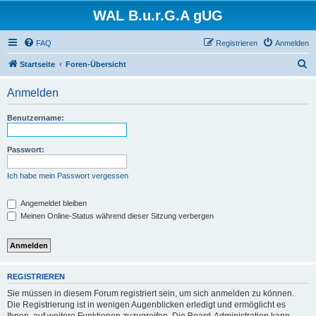
WAL B.u.r.G.A gUG
FAQ
Registrieren
Anmelden
S
Startseite
Foren-Übersicht
u
Anmelden
c
h
Benutzername:
e
Passwort:
Ich habe mein Passwort vergessen
Angemeldet bleiben
Meinen Online-Status während dieser Sitzung verbergen
REGISTRIEREN
Sie müssen in diesem Forum registriert sein, um sich anmelden zu können.
Die Registrierung ist in wenigen Augenblicken erledigt und ermöglicht es
Ihnen, auf weitere Funktionen zuzugreifen. Die Board-Administration kann