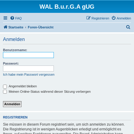
WAL B.u.r.G.A gUG
FAQ
Registrieren
Anmelden
S
Startseite
Foren-Übersicht
u
Anmelden
c
h
Benutzername:
e
Passwort:
Ich habe mein Passwort vergessen
Angemeldet bleiben
Meinen Online-Status während dieser Sitzung verbergen
REGISTRIEREN
Sie müssen in diesem Forum registriert sein, um sich anmelden zu können.
Die Registrierung ist in wenigen Augenblicken erledigt und ermöglicht es
Ihnen, auf weitere Funktionen zuzugreifen. Die Board-Administration kann