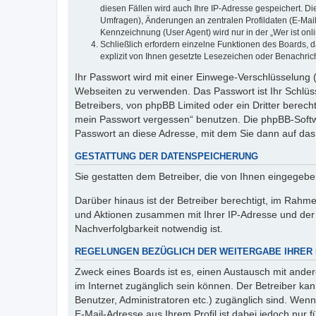
diesen Fällen wird auch Ihre IP-Adresse gespeichert. D
Umfragen), Änderungen an zentralen Profildaten (E-Mai
Kennzeichnung (User Agent) wird nur in der „Wer ist onl
Schließlich erfordern einzelne Funktionen des Boards,
explizit von Ihnen gesetzte Lesezeichen oder Benachric
Ihr Passwort wird mit einer Einwege-Verschlüsselung (
Webseiten zu verwenden. Das Passwort ist Ihr Schlüss
Betreibers, von phpBB Limited oder ein Dritter berec
mein Passwort vergessen“ benutzen. Die phpBB-Softw
Passwort an diese Adresse, mit dem Sie dann auf das
GESTATTUNG DER DATENSPEICHERUNG
Sie gestatten dem Betreiber, die von Ihnen eingegeb
Darüber hinaus ist der Betreiber berechtigt, im Rahm
und Aktionen zusammen mit Ihrer IP-Adresse und der 
Nachverfolgbarkeit notwendig ist.
REGELUNGEN BEZÜGLICH DER WEITERGABE IHRER
Zweck eines Boards ist es, einen Austausch mit andere
im Internet zugänglich sein können. Der Betreiber kan
Benutzer, Administratoren etc.) zugänglich sind. We
E-Mail-Adresse aus Ihrem Profil ist dabei jedoch nur 