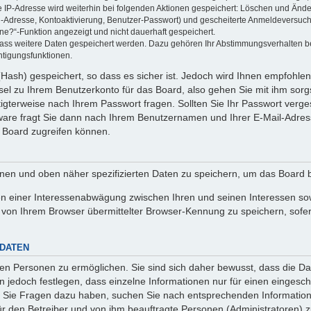
ie IP-Adresse wird weiterhin bei folgenden Aktionen gespeichert: Löschen und Änd
l-Adresse, Kontoaktivierung, Benutzer-Passwort) und gescheiterte Anmeldeversuch
ine?“-Funktion angezeigt und nicht dauerhaft gespeichert.
 dass weitere Daten gespeichert werden. Dazu gehören Ihr Abstimmungsverhalten b
htigungsfunktionen.
Hash) gespeichert, so dass es sicher ist. Jedoch wird Ihnen empfohlen,
el zu Ihrem Benutzerkonto für das Board, also gehen Sie mit ihm sorg
htigterweise nach Ihrem Passwort fragen. Sollten Sie Ihr Passwort verg
are fragt Sie dann nach Ihrem Benutzernamen und Ihrer E-Mail-Adres
 Board zugreifen können.
enen und oben näher spezifizierten Daten zu speichern, um das Board 
en einer Interessenabwägung zwischen Ihren und seinen Interessen sowi
von Ihrem Browser übermittelter Browser-Kennung zu speichern, sofer
 DATEN
n Personen zu ermöglichen. Sie sind sich daher bewusst, dass die Date
n jedoch festlegen, dass einzelne Informationen nur für einen eingeschr
nn Sie Fragen dazu haben, suchen Sie nach entsprechenden Information
für den Betreiber und von ihm beauftragte Personen (Administratoren) z