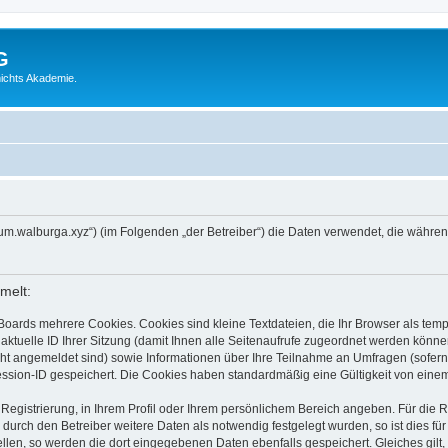
G
ichts Akademie.
/forum.walburga.xyz“) (im Folgenden „der Betreiber“) die Daten verwendet, die wäh
melt:
Boards mehrere Cookies. Cookies sind kleine Textdateien, die Ihr Browser als tem
 aktuelle ID Ihrer Sitzung (damit Ihnen alle Seitenaufrufe zugeordnet werden könne
cht angemeldet sind) sowie Informationen über Ihre Teilnahme an Umfragen (sofern
ession-ID gespeichert. Die Cookies haben standardmäßig eine Gültigkeit von einem 
 Registrierung, in Ihrem Profil oder Ihrem persönlichem Bereich angeben. Für die
rch den Betreiber weitere Daten als notwendig festgelegt wurden, so ist dies für 
ellen, so werden die dort eingegebenen Daten ebenfalls gespeichert. Gleiches gilt