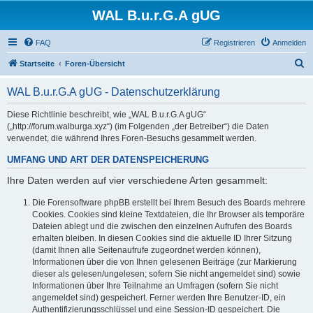
WAL B.u.r.G.A gUG
FAQ
Registrieren
Anmelden
S
Startseite
Foren-Übersicht
u
WAL B.u.r.G.A gUG - Datenschutzerklärung
c
h
Diese Richtlinie beschreibt, wie „WAL B.u.r.G.A gUG“
(„http://forum.walburga.xyz“) (im Folgenden „der Betreiber“) die Daten
e
verwendet, die während Ihres Foren-Besuchs gesammelt werden.
UMFANG UND ART DER DATENSPEICHERUNG
Ihre Daten werden auf vier verschiedene Arten gesammelt:
Die Forensoftware phpBB erstellt bei Ihrem Besuch des Boards mehrere
Cookies. Cookies sind kleine Textdateien, die Ihr Browser als temporäre
Dateien ablegt und die zwischen den einzelnen Aufrufen des Boards
erhalten bleiben. In diesen Cookies sind die aktuelle ID Ihrer Sitzung
(damit Ihnen alle Seitenaufrufe zugeordnet werden können),
Informationen über die von Ihnen gelesenen Beiträge (zur Markierung
dieser als gelesen/ungelesen; sofern Sie nicht angemeldet sind) sowie
Informationen über Ihre Teilnahme an Umfragen (sofern Sie nicht
angemeldet sind) gespeichert. Ferner werden Ihre Benutzer-ID, ein
Authentifizierungsschlüssel und eine Session-ID gespeichert. Die