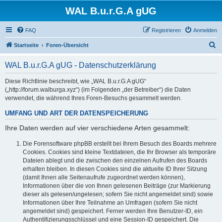
WAL B.u.r.G.A gUG
FAQ
Registrieren
Anmelden
S
Startseite
Foren-Übersicht
u
WAL B.u.r.G.A gUG - Datenschutzerklärung
c
h
Diese Richtlinie beschreibt, wie „WAL B.u.r.G.A gUG“
(„http://forum.walburga.xyz“) (im Folgenden „der Betreiber“) die Daten
e
verwendet, die während Ihres Foren-Besuchs gesammelt werden.
UMFANG UND ART DER DATENSPEICHERUNG
Ihre Daten werden auf vier verschiedene Arten gesammelt:
Die Forensoftware phpBB erstellt bei Ihrem Besuch des Boards mehrere
Cookies. Cookies sind kleine Textdateien, die Ihr Browser als temporäre
Dateien ablegt und die zwischen den einzelnen Aufrufen des Boards
erhalten bleiben. In diesen Cookies sind die aktuelle ID Ihrer Sitzung
(damit Ihnen alle Seitenaufrufe zugeordnet werden können),
Informationen über die von Ihnen gelesenen Beiträge (zur Markierung
dieser als gelesen/ungelesen; sofern Sie nicht angemeldet sind) sowie
Informationen über Ihre Teilnahme an Umfragen (sofern Sie nicht
angemeldet sind) gespeichert. Ferner werden Ihre Benutzer-ID, ein
Authentifizierungsschlüssel und eine Session-ID gespeichert. Die