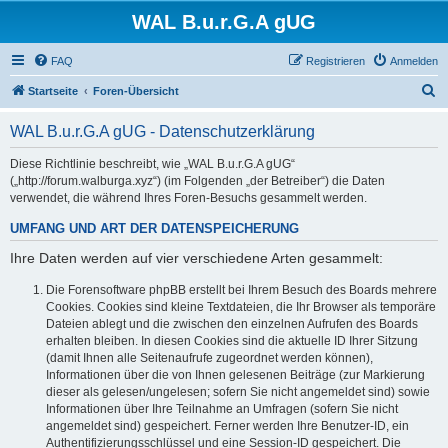
WAL B.u.r.G.A gUG
FAQ
Registrieren
Anmelden
S
Startseite
Foren-Übersicht
u
WAL B.u.r.G.A gUG - Datenschutzerklärung
c
h
Diese Richtlinie beschreibt, wie „WAL B.u.r.G.A gUG“
(„http://forum.walburga.xyz“) (im Folgenden „der Betreiber“) die Daten
e
verwendet, die während Ihres Foren-Besuchs gesammelt werden.
UMFANG UND ART DER DATENSPEICHERUNG
Ihre Daten werden auf vier verschiedene Arten gesammelt:
Die Forensoftware phpBB erstellt bei Ihrem Besuch des Boards mehrere
Cookies. Cookies sind kleine Textdateien, die Ihr Browser als temporäre
Dateien ablegt und die zwischen den einzelnen Aufrufen des Boards
erhalten bleiben. In diesen Cookies sind die aktuelle ID Ihrer Sitzung
(damit Ihnen alle Seitenaufrufe zugeordnet werden können),
Informationen über die von Ihnen gelesenen Beiträge (zur Markierung
dieser als gelesen/ungelesen; sofern Sie nicht angemeldet sind) sowie
Informationen über Ihre Teilnahme an Umfragen (sofern Sie nicht
angemeldet sind) gespeichert. Ferner werden Ihre Benutzer-ID, ein
Authentifizierungsschlüssel und eine Session-ID gespeichert. Die