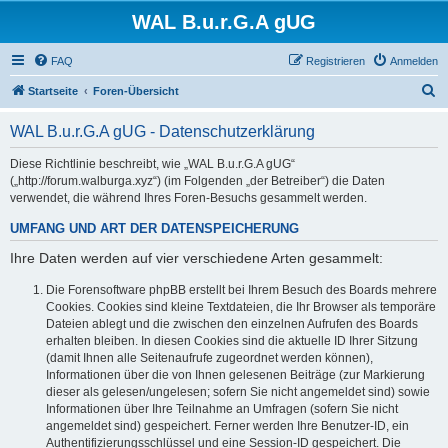
WAL B.u.r.G.A gUG
FAQ
Registrieren
Anmelden
S
Startseite
Foren-Übersicht
u
WAL B.u.r.G.A gUG - Datenschutzerklärung
c
h
Diese Richtlinie beschreibt, wie „WAL B.u.r.G.A gUG“
(„http://forum.walburga.xyz“) (im Folgenden „der Betreiber“) die Daten
e
verwendet, die während Ihres Foren-Besuchs gesammelt werden.
UMFANG UND ART DER DATENSPEICHERUNG
Ihre Daten werden auf vier verschiedene Arten gesammelt:
Die Forensoftware phpBB erstellt bei Ihrem Besuch des Boards mehrere
Cookies. Cookies sind kleine Textdateien, die Ihr Browser als temporäre
Dateien ablegt und die zwischen den einzelnen Aufrufen des Boards
erhalten bleiben. In diesen Cookies sind die aktuelle ID Ihrer Sitzung
(damit Ihnen alle Seitenaufrufe zugeordnet werden können),
Informationen über die von Ihnen gelesenen Beiträge (zur Markierung
dieser als gelesen/ungelesen; sofern Sie nicht angemeldet sind) sowie
Informationen über Ihre Teilnahme an Umfragen (sofern Sie nicht
angemeldet sind) gespeichert. Ferner werden Ihre Benutzer-ID, ein
Authentifizierungsschlüssel und eine Session-ID gespeichert. Die