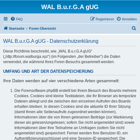
WAL B.u.r.G.A gUG
FAQ
Registrieren
Anmelden
S
Startseite
Foren-Übersicht
u
WAL B.u.r.G.A gUG - Datenschutzerklärung
c
h
Diese Richtlinie beschreibt, wie „WAL B.u.r.G.A gUG“
(„http://forum.walburga.xyz“) (im Folgenden „der Betreiber“) die Daten
e
verwendet, die während Ihres Foren-Besuchs gesammelt werden.
UMFANG UND ART DER DATENSPEICHERUNG
Ihre Daten werden auf vier verschiedene Arten gesammelt:
Die Forensoftware phpBB erstellt bei Ihrem Besuch des Boards mehrere
Cookies. Cookies sind kleine Textdateien, die Ihr Browser als temporäre
Dateien ablegt und die zwischen den einzelnen Aufrufen des Boards
erhalten bleiben. In diesen Cookies sind die aktuelle ID Ihrer Sitzung
(damit Ihnen alle Seitenaufrufe zugeordnet werden können),
Informationen über die von Ihnen gelesenen Beiträge (zur Markierung
dieser als gelesen/ungelesen; sofern Sie nicht angemeldet sind) sowie
Informationen über Ihre Teilnahme an Umfragen (sofern Sie nicht
angemeldet sind) gespeichert. Ferner werden Ihre Benutzer-ID, ein
Authentifizierungsschlüssel und eine Session-ID gespeichert. Die