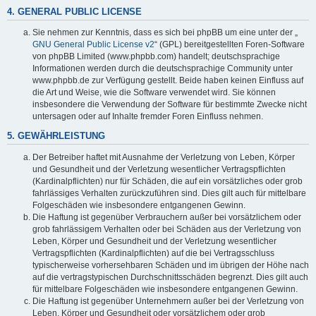
4. GENERAL PUBLIC LICENSE
Sie nehmen zur Kenntnis, dass es sich bei phpBB um eine unter der „
GNU General Public License v2
“ (GPL) bereitgestellten Foren-Software
von phpBB Limited (www.phpbb.com) handelt; deutschsprachige
Informationen werden durch die deutschsprachige Community unter
www.phpbb.de zur Verfügung gestellt. Beide haben keinen Einfluss auf
die Art und Weise, wie die Software verwendet wird. Sie können
insbesondere die Verwendung der Software für bestimmte Zwecke nicht
untersagen oder auf Inhalte fremder Foren Einfluss nehmen.
5. GEWÄHRLEISTUNG
Der Betreiber haftet mit Ausnahme der Verletzung von Leben, Körper
und Gesundheit und der Verletzung wesentlicher Vertragspflichten
(Kardinalpflichten) nur für Schäden, die auf ein vorsätzliches oder grob
fahrlässiges Verhalten zurückzuführen sind. Dies gilt auch für mittelbare
Folgeschäden wie insbesondere entgangenen Gewinn.
Die Haftung ist gegenüber Verbrauchern außer bei vorsätzlichem oder
grob fahrlässigem Verhalten oder bei Schäden aus der Verletzung von
Leben, Körper und Gesundheit und der Verletzung wesentlicher
Vertragspflichten (Kardinalpflichten) auf die bei Vertragsschluss
typischerweise vorhersehbaren Schäden und im übrigen der Höhe nach
auf die vertragstypischen Durchschnittsschäden begrenzt. Dies gilt auch
für mittelbare Folgeschäden wie insbesondere entgangenen Gewinn.
Die Haftung ist gegenüber Unternehmern außer bei der Verletzung von
Leben, Körper und Gesundheit oder vorsätzlichem oder grob