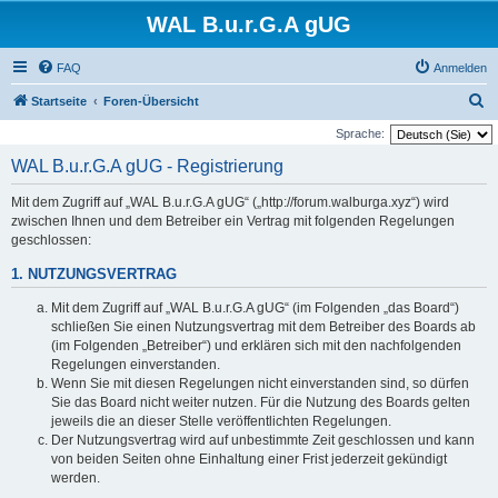
WAL B.u.r.G.A gUG
FAQ
Anmelden
S
Startseite
Foren-Übersicht
u
Sprache:
c
WAL B.u.r.G.A gUG - Registrierung
h
Mit dem Zugriff auf „WAL B.u.r.G.A gUG“ („http://forum.walburga.xyz“) wird
e
zwischen Ihnen und dem Betreiber ein Vertrag mit folgenden Regelungen
geschlossen:
1. NUTZUNGSVERTRAG
Mit dem Zugriff auf „WAL B.u.r.G.A gUG“ (im Folgenden „das Board“)
schließen Sie einen Nutzungsvertrag mit dem Betreiber des Boards ab
(im Folgenden „Betreiber“) und erklären sich mit den nachfolgenden
Regelungen einverstanden.
Wenn Sie mit diesen Regelungen nicht einverstanden sind, so dürfen
Sie das Board nicht weiter nutzen. Für die Nutzung des Boards gelten
jeweils die an dieser Stelle veröffentlichten Regelungen.
Der Nutzungsvertrag wird auf unbestimmte Zeit geschlossen und kann
von beiden Seiten ohne Einhaltung einer Frist jederzeit gekündigt
werden.