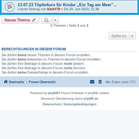
13.07.23 Töpferkurs für Kinder „Ein Tag am Meer"...
Letzter Beitrag von
lUckY70
«
Do 29. Jun 2023, 21:38
Neues Thema
6 Themen • Seite
1
von
1
Gehe zu
BERECHTIGUNGEN IN DIESEM FORUM
Sie dürfen
keine
neuen Themen in diesem Forum erstellen.
Sie dürfen
keine
Antworten zu Themen in diesem Forum erstellen.
Sie dürfen Ihre Beiträge in diesem Forum
nicht
ändern.
Sie dürfen Ihre Beiträge in diesem Forum
nicht
löschen.
Sie dürfen
keine
Dateianhänge in diesem Forum erstellen.
Startseite
Foren-Übersicht
Alle Zeiten sind
UTC
Powered by
phpBB
® Forum Software © phpBB Limited
Deutsche Übersetzung durch
phpBB.de
Datenschutz
|
Nutzungsbedingungen