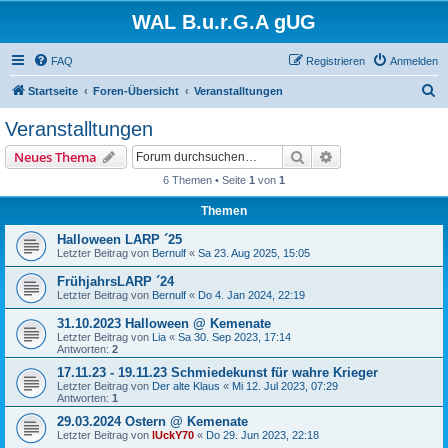
WAL B.u.r.G.A gUG
FAQ
Registrieren
Anmelden
S
Startseite
Foren-Übersicht
Veranstalltungen
u
Veranstalltungen
c
Suche
Erweiterte Suche
Neues Thema
h
6 Themen • Seite
1
von
1
e
Themen
Halloween LARP ´25
Letzter Beitrag von
Bernulf
«
Sa 23. Aug 2025, 15:05
FrühjahrsLARP ´24
Letzter Beitrag von
Bernulf
«
Do 4. Jan 2024, 22:19
31.10.2023 Halloween @ Kemenate
Letzter Beitrag von
Lia
«
Sa 30. Sep 2023, 17:14
Antworten:
2
17.11.23 - 19.11.23 Schmiedekunst für wahre Krieger
Letzter Beitrag von
Der alte Klaus
«
Mi 12. Jul 2023, 07:29
Antworten:
1
29.03.2024 Ostern @ Kemenate
Letzter Beitrag von
lUckY70
«
Do 29. Jun 2023, 22:18