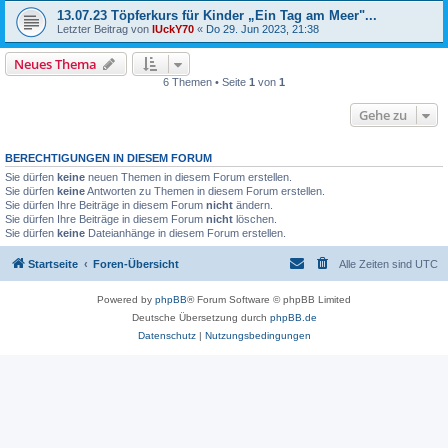
13.07.23 Töpferkurs für Kinder „Ein Tag am Meer"...
Letzter Beitrag von
lUckY70
«
Do 29. Jun 2023, 21:38
Neues Thema
6 Themen • Seite
1
von
1
Gehe zu
BERECHTIGUNGEN IN DIESEM FORUM
Sie dürfen
keine
neuen Themen in diesem Forum erstellen.
Sie dürfen
keine
Antworten zu Themen in diesem Forum erstellen.
Sie dürfen Ihre Beiträge in diesem Forum
nicht
ändern.
Sie dürfen Ihre Beiträge in diesem Forum
nicht
löschen.
Sie dürfen
keine
Dateianhänge in diesem Forum erstellen.
Startseite
Foren-Übersicht
Alle Zeiten sind
UTC
Powered by
phpBB
® Forum Software © phpBB Limited
Deutsche Übersetzung durch
phpBB.de
Datenschutz
|
Nutzungsbedingungen