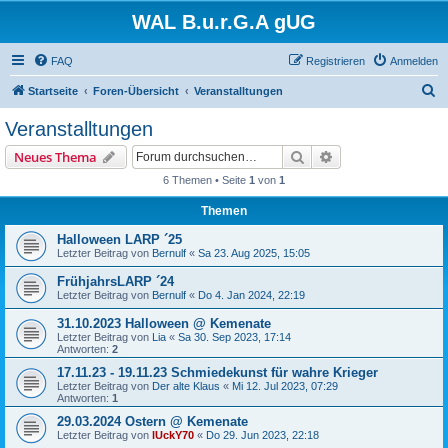
WAL B.u.r.G.A gUG
FAQ
Registrieren
Anmelden
S
Startseite
Foren-Übersicht
Veranstalltungen
u
Veranstalltungen
c
Suche
Erweiterte Suche
Neues Thema
h
6 Themen • Seite
1
von
1
e
Themen
Halloween LARP ´25
Letzter Beitrag von
Bernulf
«
Sa 23. Aug 2025, 15:05
FrühjahrsLARP ´24
Letzter Beitrag von
Bernulf
«
Do 4. Jan 2024, 22:19
31.10.2023 Halloween @ Kemenate
Letzter Beitrag von
Lia
«
Sa 30. Sep 2023, 17:14
Antworten:
2
17.11.23 - 19.11.23 Schmiedekunst für wahre Krieger
Letzter Beitrag von
Der alte Klaus
«
Mi 12. Jul 2023, 07:29
Antworten:
1
29.03.2024 Ostern @ Kemenate
Letzter Beitrag von
lUckY70
«
Do 29. Jun 2023, 22:18