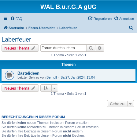
WAL B.u.r.G.A gUG
FAQ
Registrieren
Anmelden
S
Startseite
Foren-Übersicht
Laberfeuer
u
Laberfeuer
c
Suche
Erweiterte Suche
Neues Thema
h
1 Thema • Seite
1
von
1
e
Themen
Bastelideen
Letzter Beitrag von
Bernulf
«
Sa 27. Jan 2024, 13:04
Neues Thema
1 Thema • Seite
1
von
1
Gehe zu
BERECHTIGUNGEN IN DIESEM FORUM
Sie dürfen
keine
neuen Themen in diesem Forum erstellen.
Sie dürfen
keine
Antworten zu Themen in diesem Forum erstellen.
Sie dürfen Ihre Beiträge in diesem Forum
nicht
ändern.
Sie dürfen Ihre Beiträge in diesem Forum
nicht
löschen.