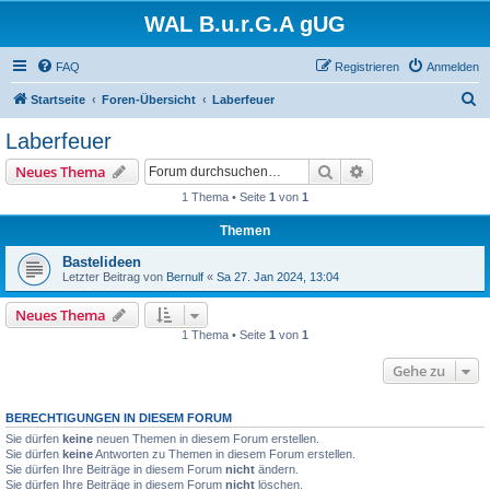
WAL B.u.r.G.A gUG
FAQ
Registrieren
Anmelden
S
Startseite
Foren-Übersicht
Laberfeuer
u
Laberfeuer
c
Suche
Erweiterte Suche
Neues Thema
h
1 Thema • Seite
1
von
1
e
Themen
Bastelideen
Letzter Beitrag von
Bernulf
«
Sa 27. Jan 2024, 13:04
Neues Thema
1 Thema • Seite
1
von
1
Gehe zu
BERECHTIGUNGEN IN DIESEM FORUM
Sie dürfen
keine
neuen Themen in diesem Forum erstellen.
Sie dürfen
keine
Antworten zu Themen in diesem Forum erstellen.
Sie dürfen Ihre Beiträge in diesem Forum
nicht
ändern.
Sie dürfen Ihre Beiträge in diesem Forum
nicht
löschen.