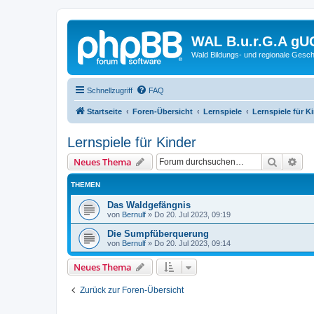
WAL B.u.r.G.A gU
Wald Bildungs- und regionale Gesch
Schnellzugriff
FAQ
Startseite
Foren-Übersicht
Lernspiele
Lernspiele für K
Lernspiele für Kinder
Suche
Erw
Neues Thema
THEMEN
Das Waldgefängnis
von
Bernulf
»
Do 20. Jul 2023, 09:19
Die Sumpfüberquerung
von
Bernulf
»
Do 20. Jul 2023, 09:14
Neues Thema
Zurück zur Foren-Übersicht