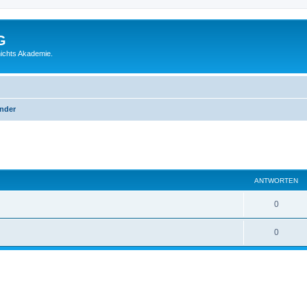
G
ichts Akademie.
inder
eiterte Suche
ANTWORTEN
0
0