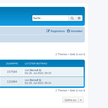
Suche
Erweiterte Suche
Registrieren
Anmelden
2 Themen • Seite
1
von
1
ZUGRIFFE
LETZTER BEITRAG
von
Bernulf
157594
Do 20. Jul 2023, 09:19
von
Bernulf
131994
Do 20. Jul 2023, 09:14
2 Themen • Seite
1
von
1
Gehe zu