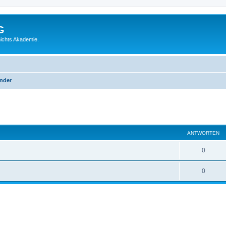
G
ichts Akademie.
inder
eiterte Suche
ANTWORTEN
0
0