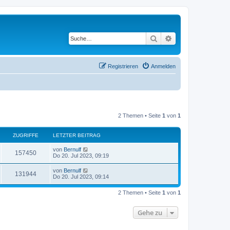
Suche
Erweiterte Suche
Registrieren
Anmelden
2 Themen • Seite
1
von
1
ZUGRIFFE
LETZTER BEITRAG
von
Bernulf
157450
Do 20. Jul 2023, 09:19
von
Bernulf
131944
Do 20. Jul 2023, 09:14
2 Themen • Seite
1
von
1
Gehe zu