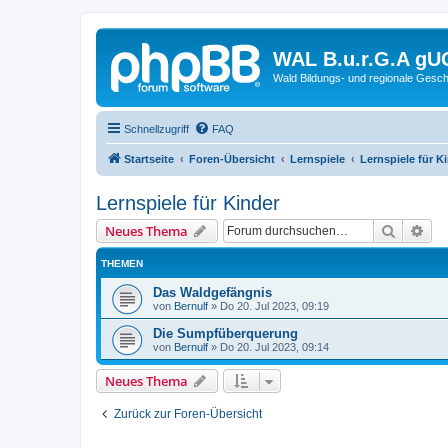
WAL B.u.r.G.A gU
Wald Bildungs- und regionale Gesch
Schnellzugriff
FAQ
Startseite
Foren-Übersicht
Lernspiele
Lernspiele für K
Lernspiele für Kinder
Suche
Erw
Neues Thema
THEMEN
Das Waldgefängnis
von
Bernulf
»
Do 20. Jul 2023, 09:19
Die Sumpfüberquerung
von
Bernulf
»
Do 20. Jul 2023, 09:14
Neues Thema
Zurück zur Foren-Übersicht