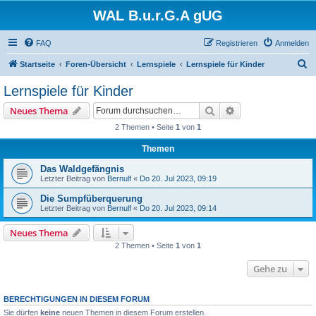
WAL B.u.r.G.A gUG
FAQ
Registrieren
Anmelden
S
Startseite
Foren-Übersicht
Lernspiele
Lernspiele für Kinder
u
Lernspiele für Kinder
c
Suche
Erweiterte Suche
Neues Thema
h
2 Themen • Seite
1
von
1
e
Themen
Das Waldgefängnis
Letzter Beitrag von
Bernulf
«
Do 20. Jul 2023, 09:19
Die Sumpfüberquerung
Letzter Beitrag von
Bernulf
«
Do 20. Jul 2023, 09:14
Neues Thema
2 Themen • Seite
1
von
1
Gehe zu
BERECHTIGUNGEN IN DIESEM FORUM
Sie dürfen
keine
neuen Themen in diesem Forum erstellen.