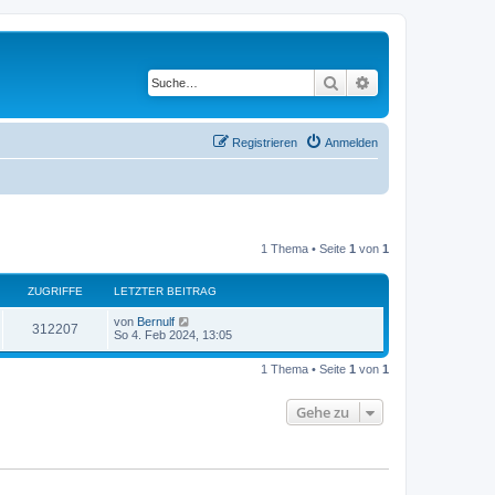
Suche
Erweiterte Suche
Registrieren
Anmelden
1 Thema • Seite
1
von
1
ZUGRIFFE
LETZTER BEITRAG
von
Bernulf
312207
So 4. Feb 2024, 13:05
1 Thema • Seite
1
von
1
Gehe zu