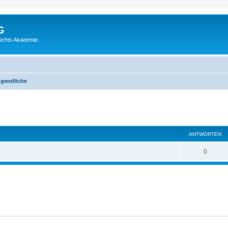
G
ichts Akademie.
ugendliche
eiterte Suche
ANTWORTEN
0