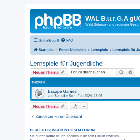
WAL B.u.r.G.A gU
Wald Bildungs- und regionale Gesch
Schnellzugriff
FAQ
Startseite
Foren-Übersicht
Lernspiele
Lernspiele für J
Lernspiele für Jugendliche
Suche
Erw
Neues Thema
THEMEN
Escape Games
von
Bernulf
»
So 4. Feb 2024, 13:05
Neues Thema
Zurück zur Foren-Übersicht
BERECHTIGUNGEN IN DIESEM FORUM
Sie dürfen
keine
neuen Themen in diesem Forum erstellen.