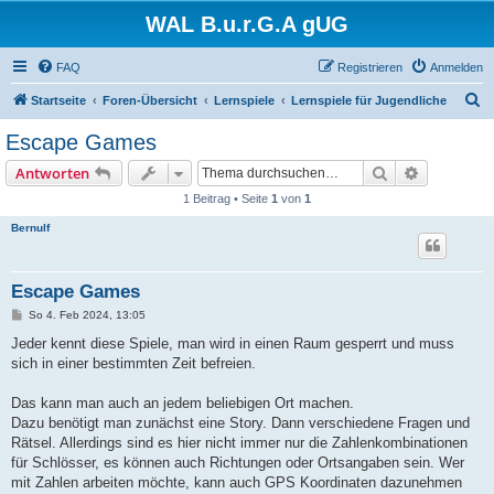
WAL B.u.r.G.A gUG
FAQ
Registrieren
Anmelden
S
Startseite
Foren-Übersicht
Lernspiele
Lernspiele für Jugendliche
u
Escape Games
c
Suche
Erweiterte
Antworten
h
1 Beitrag • Seite
1
von
1
e
Bernulf
Escape Games
B
So 4. Feb 2024, 13:05
e
i
Jeder kennt diese Spiele, man wird in einen Raum gesperrt und muss
t
sich in einer bestimmten Zeit befreien.
r
a
g
Das kann man auch an jedem beliebigen Ort machen.
Dazu benötigt man zunächst eine Story. Dann verschiedene Fragen und
Rätsel. Allerdings sind es hier nicht immer nur die Zahlenkombinationen
für Schlösser, es können auch Richtungen oder Ortsangaben sein. Wer
mit Zahlen arbeiten möchte, kann auch GPS Koordinaten dazunehmen