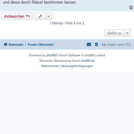
und diese durch Rätsel bestimmen lassen.
Antworten
1 Beitrag • Seite
1
von
1
Gehe zu
Startseite
Foren-Übersicht
Alle Zeiten sind
UTC
Powered by
phpBB
® Forum Software © phpBB Limited
Deutsche Übersetzung durch
phpBB.de
Datenschutz
|
Nutzungsbedingungen