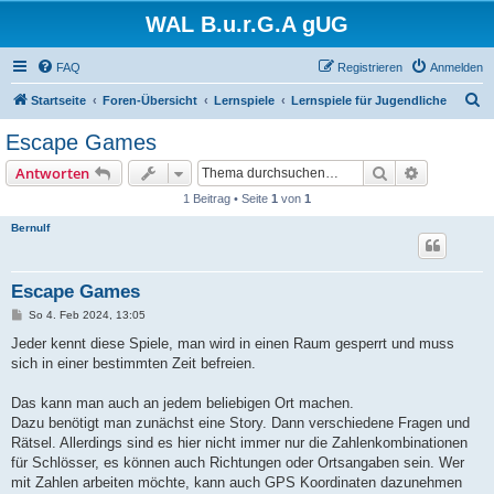
WAL B.u.r.G.A gUG
FAQ
Registrieren
Anmelden
S
Startseite
Foren-Übersicht
Lernspiele
Lernspiele für Jugendliche
u
Escape Games
c
Suche
Erweiterte
Antworten
h
1 Beitrag • Seite
1
von
1
e
Bernulf
Escape Games
B
So 4. Feb 2024, 13:05
e
i
Jeder kennt diese Spiele, man wird in einen Raum gesperrt und muss
t
sich in einer bestimmten Zeit befreien.
r
a
g
Das kann man auch an jedem beliebigen Ort machen.
Dazu benötigt man zunächst eine Story. Dann verschiedene Fragen und
Rätsel. Allerdings sind es hier nicht immer nur die Zahlenkombinationen
für Schlösser, es können auch Richtungen oder Ortsangaben sein. Wer
mit Zahlen arbeiten möchte, kann auch GPS Koordinaten dazunehmen