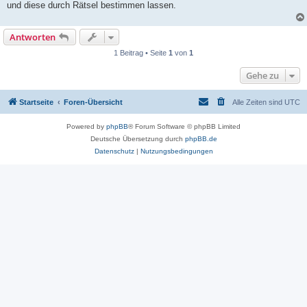
und diese durch Rätsel bestimmen lassen.
Antworten
1 Beitrag • Seite
1
von
1
Gehe zu
Startseite
Foren-Übersicht
Alle Zeiten sind
UTC
Powered by
phpBB
® Forum Software © phpBB Limited
Deutsche Übersetzung durch
phpBB.de
Datenschutz
|
Nutzungsbedingungen