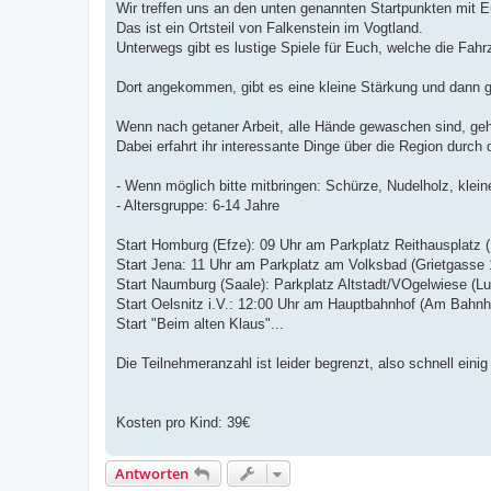
Wir treffen uns an den unten genannten Startpunkten mit E
Das ist ein Ortsteil von Falkenstein im Vogtland.
Unterwegs gibt es lustige Spiele für Euch, welche die Fahr
Dort angekommen, gibt es eine kleine Stärkung und dann g
Wenn nach getaner Arbeit, alle Hände gewaschen sind, ge
Dabei erfahrt ihr interessante Dinge über die Region durch d
- Wenn möglich bitte mitbringen: Schürze, Nudelholz, klein
- Altersgruppe: 6-14 Jahre
Start Homburg (Efze): 09 Uhr am Parkplatz Reithausplatz 
Start Jena: 11 Uhr am Parkplatz am Volksbad (Grietgasse 
Start Naumburg (Saale): Parkplatz Altstadt/VOgelwiese (L
Start Oelsnitz i.V.: 12:00 Uhr am Hauptbahnhof (Am Bahnho
Start "Beim alten Klaus"...
Die Teilnehmeranzahl ist leider begrenzt, also schnell ein
Kosten pro Kind: 39€
Antworten