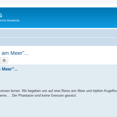
G
ichts Akademie.
g am Meer"...
Suche
Erweiterte Suche
 Meer"...
ennen lernen. Wir begeben uns auf eine Reise ans Meer und töpfern Kugelfis
terne…. Der Phantasie sind keine Grenzen gesetzt.