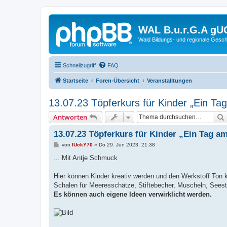
WAL B.u.r.G.A gU
Wald Bildungs- und regionale Gesch
Schnellzugriff
FAQ
Startseite
Foren-Übersicht
Veranstalltungen
13.07.23 Töpferkurs für Kinder „Ein Ta
Antworten
13.07.23 Töpferkurs für Kinder „Ein Tag am
B
von
lUckY70
»
Do 29. Jun 2023, 21:38
e
i
... Mit Antje Schmuck
t
r
a
Hier können Kinder kreativ werden und den Werkstoff Ton k
g
Schalen für Meeresschätze, Stiftebecher, Muscheln, Sees
Es können auch eigene Ideen verwirklicht werden.