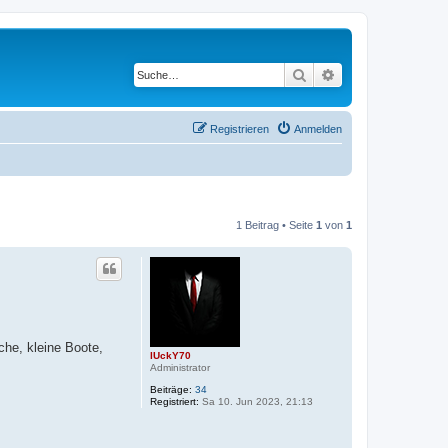
Suche
Erweiterte Suche
Registrieren
Anmelden
1 Beitrag • Seite
1
von
1
che, kleine Boote,
lUckY70
Administrator
Beiträge:
34
Registriert:
Sa 10. Jun 2023, 21:13