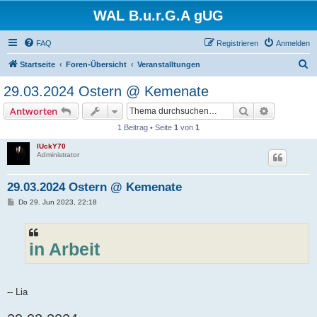
WAL B.u.r.G.A gUG
FAQ
Registrieren
Anmelden
S
Startseite
Foren-Übersicht
Veranstalltungen
u
29.03.2024 Ostern @ Kemenate
c
Suche
Erweiterte
Antworten
h
1 Beitrag • Seite
1
von
1
e
lUckY70
Administrator
29.03.2024 Ostern @ Kemenate
B
Do 29. Jun 2023, 22:18
e
i
t
r
a
in Arbeit
g
-- Lia