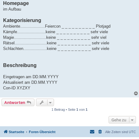
Homepage
im Aufbau
Kategorisierung
Ambiente....................Feiercon _ _ _ _ _ _ _ _ _ _ Plotjagd
Kämpfe.......................keine _ _ _ _ _ _ _ _ _ _ sehr viele
Magie..........................keine _ _ _ _ _ _ _ _ _ _ sehr viel
Rätsel..........................keine _ _ _ _ _ _ _ _ _ _ sehr viele
Schlachten...................keine _ _ _ _ _ _ _ _ _ _ sehr viele
Beschreibung
Eingetragen am DD.MM.YYYY
Aktualisiert am DD.MM.YYYY
Con-ID XYZXY
Antworten
1 Beitrag • Seite
1
von
1
Gehe zu
Startseite
Foren-Übersicht
Alle Zeiten sind
UTC