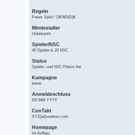
Regeln
Freies Spiel / DKWD(D)K
Mindestalter
Unbekannt
Spieler/NSC
40 Spieler & 20 NSC
Status
Spieler- und NSC-Plätze frei
Kampagne
keine
Anmeldeschluss
DD.MM.YYYY
ConTakt
XYZ[at]sowieso.com
Homepage
im Aufbau