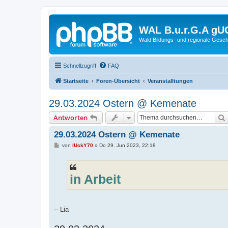
WAL B.u.r.G.A gU
Wald Bildungs- und regionale Gesch
Schnellzugriff
FAQ
Startseite
Foren-Übersicht
Veranstalltungen
29.03.2024 Ostern @ Kemenate
Antworten
29.03.2024 Ostern @ Kemenate
B
von
lUckY70
»
Do 29. Jun 2023, 22:18
e
i
t
r
a
in Arbeit
g
-- Lia