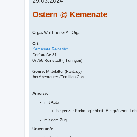
29.03.2024
Ostern @ Kemenate
Orga:
Wal.B.u.r.G.A - Orga
Ort:
Kemenate Reinstädt
Dorfstraße 81
07768 Reinstädt (Thüringen)
Genre:
Mittelalter (Fantasy)
Art
Abenteurer-/Familien-Con
Anreise:
mit Auto
begrenzte Parkmöglichkeit! Bei größeren Fah
mit dem Zug
Unterkunft: