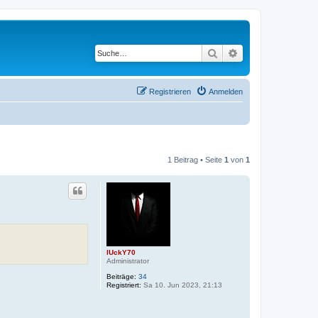
Suche
Erweiterte Suche
Registrieren
Anmelden
1 Beitrag • Seite
1
von
1
lUckY70
Administrator
Beiträge:
34
Registriert:
Sa 10. Jun 2023, 21:13