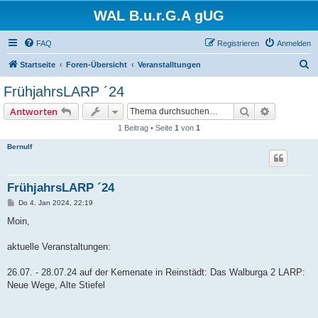
WAL B.u.r.G.A gUG
FAQ
Registrieren
Anmelden
S
Startseite
Foren-Übersicht
Veranstalltungen
u
FrühjahrsLARP ´24
c
Suche
Erweiterte
Antworten
h
1 Beitrag • Seite
1
von
1
e
Bernulf
FrühjahrsLARP ´24
B
Do 4. Jan 2024, 22:19
e
i
Moin,
t
r
a
aktuelle Veranstaltungen:
g
26.07. - 28.07.24 auf der Kemenate in Reinstädt: Das Walburga 2 LARP:
Neue Wege, Alte Stiefel