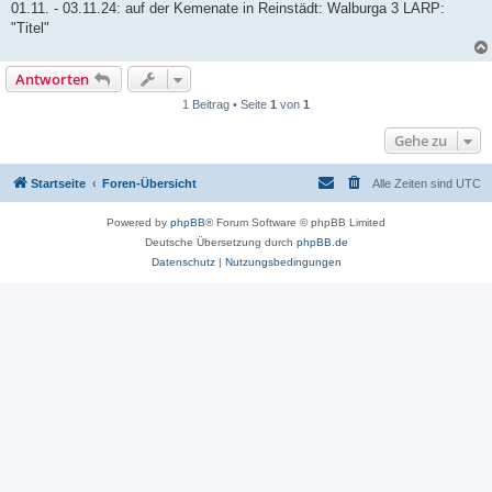
01.11. - 03.11.24: auf der Kemenate in Reinstädt: Walburga 3 LARP:
"Titel"
Antworten
1 Beitrag • Seite
1
von
1
Gehe zu
Startseite
Foren-Übersicht
Alle Zeiten sind
UTC
Powered by
phpBB
® Forum Software © phpBB Limited
Deutsche Übersetzung durch
phpBB.de
Datenschutz
|
Nutzungsbedingungen