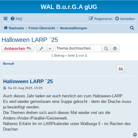
WAL B.u.r.G.A gUG
FAQ
Registrieren
Anmelden
S
Startseite
Foren-Übersicht
Veranstalltungen
u
Halloween LARP ´25
c
Suche
Erweiterte
Antworten
h
1 Beitrag • Seite
1
von
1
e
Bernulf
Halloween LARP ´25
B
Sa 23. Aug 2025, 15:05
e
i
Auch dieses Jahr laden wir euch herzlich ein zum Halloween-LARP.
t
Es wird wieder gemeinsam eine Suppe gekocht - denn der Drache muss
r
a
ja besänftigt werden.
g
Die Themen drehen sich auch dieses Mal wieder viel um die
Anders-/Ander-/Parallel-/Geisterwelt.
Näheres Erfahrt ihr im LARPkalender unter Walburga 5 - im Rachen des
Drachen