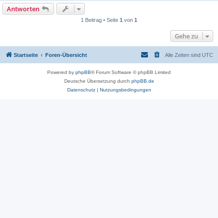
Antworten
1 Beitrag • Seite
1
von
1
Gehe zu
Startseite
Foren-Übersicht
Alle Zeiten sind
UTC
Powered by
phpBB
® Forum Software © phpBB Limited
Deutsche Übersetzung durch
phpBB.de
Datenschutz
|
Nutzungsbedingungen